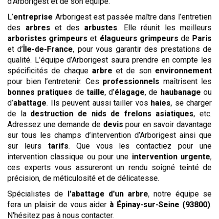
d’Arborigest et de son équipe.
L’
entreprise
Arborigest est passée maître dans l’entretien
des
arbres
et des
arbustes
. Elle réunit les meilleurs
arboristes grimpeurs
et
élagueurs grimpeurs
de
Paris
et d’
Île-de-France
, pour vous garantir des prestations de
qualité. L’équipe d’Arborigest saura prendre en compte les
spécificités de chaque
arbre
et de son
environnement
pour bien l’entretenir. Ces
professionnels
maîtrisent les
bonnes pratiques
de
taille
, d’
élagage
, de
haubanage
ou
d’
abattage
. Ils peuvent aussi tailler vos
haies
, se charger
de la
destruction de nids de frelons asiatiques
, etc.
Adressez une demande de
devis
pour en savoir davantage
sur tous les champs d’intervention d’Arborigest ainsi que
sur leurs
tarifs
. Que vous les contactiez pour une
intervention classique ou pour une
intervention urgente
,
ces experts vous assureront un rendu soigné teinté de
précision, de méticulosité et de délicatesse.
Spécialistes de
l'abattage d'un arbre
, notre équipe se
fera un plaisir de vous aider
à Épinay-sur-Seine (93800)
.
N'hésitez pas à nous contacter.