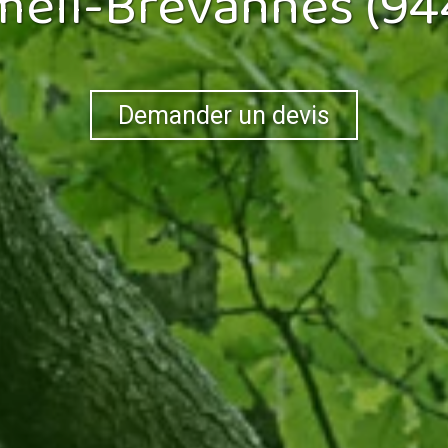
imeil-Brévannes (94
Demander un devis