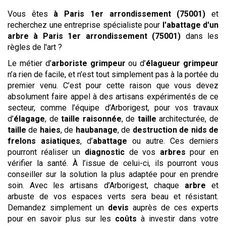
Vous êtes
à Paris 1er arrondissement (75001)
et
recherchez une entreprise spécialiste pour
l'abattage d'un
arbre
à Paris 1er arrondissement (75001)
dans les
règles de l'art ?
Le métier d’
arboriste grimpeur
ou d’
élagueur grimpeur
n’a rien de facile, et n’est tout simplement pas à la portée du
premier venu. C’est pour cette raison que vous devez
absolument faire appel à des artisans expérimentés de ce
secteur, comme l’équipe d’Arborigest, pour vos travaux
d’
élagage
, de
taille raisonnée
, de
taille
architecturée, de
taille
de
haies
, de
haubanage
, de
destruction de nids de
frelons asiatiques
, d’
abattage
ou autre. Ces derniers
pourront réaliser un
diagnostic
de vos
arbres
pour en
vérifier la santé. À l’issue de celui-ci, ils pourront vous
conseiller sur la solution la plus adaptée pour en prendre
soin. Avec les artisans d’Arborigest, chaque
arbre
et
arbuste de vos espaces verts sera beau et résistant.
Demandez simplement un
devis
auprès de ces experts
pour en savoir plus sur les
coûts
à investir dans votre