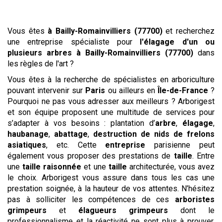
Vous êtes
à Bailly-Romainvilliers (77700)
et recherchez
une entreprise spécialiste pour
l'élagage d'un ou
plusieurs arbres
à Bailly-Romainvilliers (77700)
dans
les règles de l'art ?
Vous êtes à la recherche de spécialistes en arboriculture
pouvant intervenir sur
Paris
ou ailleurs en
Île-de-France
?
Pourquoi ne pas vous adresser aux meilleurs ? Arborigest
et son équipe proposent une multitude de services pour
s’adapter à vos besoins : plantation d’
arbre
,
élagage
,
haubanage
,
abattage
,
destruction de nids de frelons
asiatiques
, etc. Cette
entreprise
parisienne peut
également vous proposer des prestations de
taille
. Entre
une
taille raisonnée
et une
taille
architecturée, vous avez
le choix. Arborigest vous assure dans tous les cas une
prestation soignée, à la hauteur de vos attentes. N’hésitez
pas à solliciter les compétences de ces
arboristes
grimpeurs
et
élagueurs grimpeurs
dont le
professionnalisme et la réactivité ne sont plus à prouver.