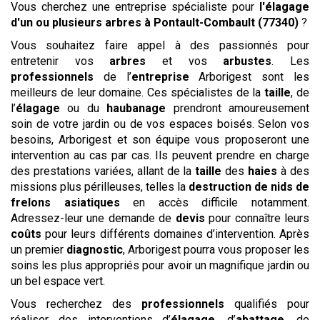
Vous cherchez une entreprise spécialiste pour
l'élagage
d'un ou plusieurs arbres
à Pontault-Combault (77340)
?
Vous souhaitez faire appel à des passionnés pour
entretenir vos
arbres
et vos
arbustes
. Les
professionnels
de l’
entreprise
Arborigest sont les
meilleurs de leur domaine. Ces spécialistes de la
taille
, de
l’
élagage
ou du
haubanage
prendront amoureusement
soin de votre jardin ou de vos espaces boisés. Selon vos
besoins, Arborigest et son équipe vous proposeront une
intervention au cas par cas. Ils peuvent prendre en charge
des prestations variées, allant de la
taille
des
haies
à des
missions plus périlleuses, telles la
destruction de nids de
frelons asiatiques
en accès difficile notamment.
Adressez-leur une demande de
devis
pour connaître leurs
coûts
pour leurs différents domaines d’intervention. Après
un premier
diagnostic
, Arborigest pourra vous proposer les
soins les plus appropriés pour avoir un magnifique jardin ou
un bel espace vert.
Vous recherchez des
professionnels
qualifiés pour
réaliser des interventions d’
élagage
, d’
abattage
, de