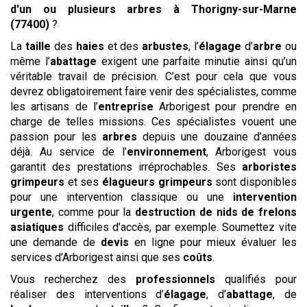
d'un ou plusieurs arbres
à Thorigny-sur-Marne
(77400)
?
La
taille
des
haies
et des
arbustes
, l’
élagage
d’
arbre
ou
même l’
abattage
exigent une parfaite minutie ainsi qu’un
véritable travail de précision. C’est pour cela que vous
devrez obligatoirement faire venir des spécialistes, comme
les artisans de l’
entreprise
Arborigest pour prendre en
charge de telles missions. Ces spécialistes vouent une
passion pour les
arbres
depuis une douzaine d’années
déjà. Au service de l’
environnement
, Arborigest vous
garantit des prestations irréprochables. Ses
arboristes
grimpeurs
et ses
élagueurs grimpeurs
sont disponibles
pour une intervention classique ou une
intervention
urgente
, comme pour la
destruction de nids de frelons
asiatiques
difficiles d’accès, par exemple. Soumettez vite
une demande de
devis
en ligne pour mieux évaluer les
services d’Arborigest ainsi que ses
coûts
.
Vous recherchez des
professionnels
qualifiés pour
réaliser des interventions d’
élagage
, d’
abattage
, de