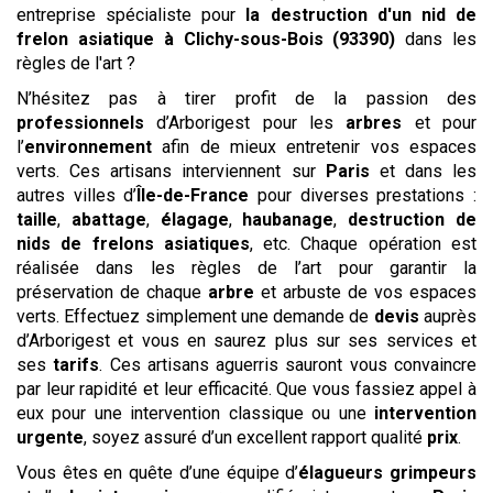
entreprise spécialiste pour
la destruction d'un nid de
frelon asiatique
à Clichy-sous-Bois (93390)
dans les
règles de l'art ?
N’hésitez pas à tirer profit de la passion des
professionnels
d’Arborigest pour les
arbres
et pour
l’
environnement
afin de mieux entretenir vos espaces
verts. Ces artisans interviennent sur
Paris
et dans les
autres villes d’
Île-de-France
pour diverses prestations :
taille
,
abattage
,
élagage
,
haubanage
,
destruction de
nids de frelons asiatiques
, etc. Chaque opération est
réalisée dans les règles de l’art pour garantir la
préservation de chaque
arbre
et arbuste de vos espaces
verts. Effectuez simplement une demande de
devis
auprès
d’Arborigest et vous en saurez plus sur ses services et
ses
tarifs
. Ces artisans aguerris sauront vous convaincre
par leur rapidité et leur efficacité. Que vous fassiez appel à
eux pour une intervention classique ou une
intervention
urgente
, soyez assuré d’un excellent rapport qualité
prix
.
Vous êtes en quête d’une équipe d’
élagueurs grimpeurs