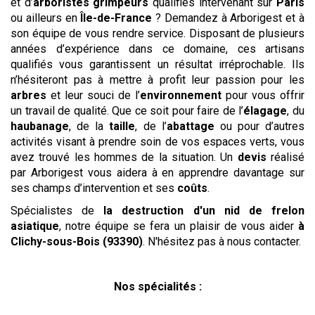
et d’
arboristes grimpeurs
qualifiés intervenant sur
Paris
ou ailleurs en
Île-de-France
? Demandez à Arborigest et à
son équipe de vous rendre service. Disposant de plusieurs
années d’expérience dans ce domaine, ces artisans
qualifiés vous garantissent un résultat irréprochable. Ils
n’hésiteront pas à mettre à profit leur passion pour les
arbres
et leur souci de l’
environnement
pour vous offrir
un travail de qualité. Que ce soit pour faire de l’
élagage
, du
haubanage
, de la
taille
, de l’
abattage
ou pour d’autres
activités visant à prendre soin de vos espaces verts, vous
avez trouvé les hommes de la situation. Un
devis
réalisé
par Arborigest vous aidera à en apprendre davantage sur
ses champs d’intervention et ses
coûts
.
Spécialistes de
la destruction d'un nid de frelon
asiatique
, notre équipe se fera un plaisir de vous aider
à
Clichy-sous-Bois (93390)
. N'hésitez pas à nous contacter.
Nos spécialités :