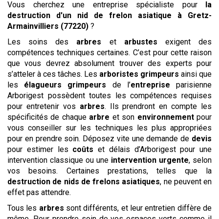
Vous cherchez une entreprise spécialiste pour
la
destruction d'un nid de frelon asiatique
à Gretz-
Armainvilliers (77220)
?
Les soins des
arbres
et
arbustes
exigent des
compétences techniques certaines. C’est pour cette raison
que vous devrez absolument trouver des experts pour
s’atteler à ces tâches. Les
arboristes grimpeurs
ainsi que
les
élagueurs grimpeurs
de l’
entreprise
parisienne
Arborigest possèdent toutes les compétences requises
pour entretenir vos
arbres
. Ils prendront en compte les
spécificités de chaque
arbre
et son
environnement
pour
vous conseiller sur les techniques les plus appropriées
pour en prendre soin. Déposez vite une demande de
devis
pour estimer les
coûts
et délais d’Arborigest pour une
intervention classique ou une
intervention urgente
, selon
vos besoins. Certaines prestations, telles que la
destruction de nids de frelons asiatiques
, ne peuvent en
effet pas attendre.
Tous les
arbres
sont différents, et leur entretien diffère de
même. Pour prendre soin de vos espaces verts comme il