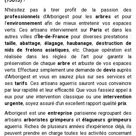
(75013)
?
N’hésitez pas à tirer profit de la passion des
professionnels
d’Arborigest pour les
arbres
et pour
l’
environnement
afin de mieux entretenir vos espaces
verts. Ces artisans interviennent sur
Paris
et dans les
autres villes d’
Île-de-France
pour diverses prestations :
taille
,
abattage
,
élagage
,
haubanage
,
destruction de
nids de frelons asiatiques
, etc. Chaque opération est
réalisée dans les règles de l’art pour garantir la
préservation de chaque
arbre
et arbuste de vos espaces
verts. Effectuez simplement une demande de
devis
auprès
d’Arborigest et vous en saurez plus sur ses services et
ses
tarifs
. Ces artisans aguerris sauront vous convaincre
par leur rapidité et leur efficacité. Que vous fassiez appel à
eux pour une intervention classique ou une
intervention
urgente
, soyez assuré d’un excellent rapport qualité
prix
.
Arborigest est une
entreprise
parisienne regroupant des
artisans
arboristes grimpeurs
et
élagueurs grimpeurs
aguerris. Riches de plusieurs années d’expérience déjà, ils
peuvent prendre en charge toutes les activités concernant