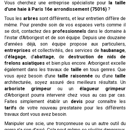
Vous cherchez une entreprise spécialiste pour
la taille
d'une haie
à Paris 16e arrondissement (75016)
?
Tous les
arbres
sont différents, et leur entretien diffère de
même. Pour prendre soin de vos espaces verts comme il
se doit, contactez des
professionnels
dans le domaine à
l’instar d’Arborigest et de son équipe. Depuis une douzaine
d’années déjà, son équipe propose aux particuliers,
entreprises
et collectivités, des services de
haubanage
,
d’
élagage
, d’
abattage
, de
destruction de nids de
frelons asiatiques
et bien plus encore. Arborigest excelle
également dans les travaux de
taille
en tous genres. Que
vous ayez besoin d’une
taille raisonnée
ou d’une
taille
architecturée, soyez assuré des meilleurs résultats. Un
arboriste grimpeur
ou un
élagueur grimpeur
d’Arborigest pourra intervenir chez vous au cas par cas.
Faites simplement établir un
devis
pour connaître les
tarifs
de votre nouveau prestataire pour les différents
travaux dont vous avez besoin.
Manipuler une scie, une tronçonneuse ou un autre outil du
genre n’a rien d’aisé. Cela peut même se révéler dangereux.